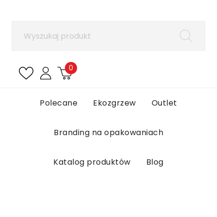
×
Zaloguj się
Aby zapisać produkty na liście ulubionych, musisz
się zalogować.
0
Anuluj
Zaloguj się
Polecane
Ekozgrzew
Outlet
Branding na opakowaniach
Katalog produktów
Blog