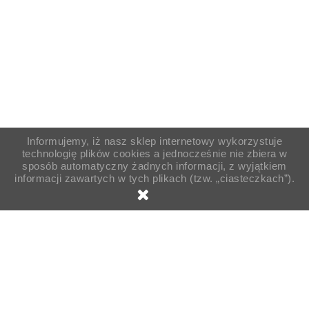
Informujemy, iż nasz sklep internetowy wykorzystuje
technologię plików cookies a jednocześnie nie zbiera w
sposób automatyczny żadnych informacji, z wyjątkiem
informacji zawartych w tych plikach (tzw. „ciasteczkach”).