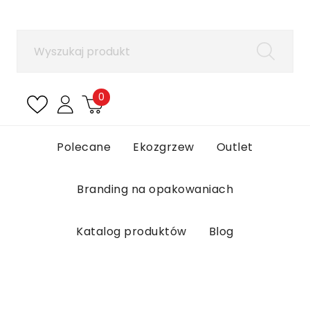
×
Zaloguj się
Aby zapisać produkty na liście ulubionych, musisz
się zalogować.
0
Anuluj
Zaloguj się
Polecane
Ekozgrzew
Outlet
Branding na opakowaniach
Katalog produktów
Blog