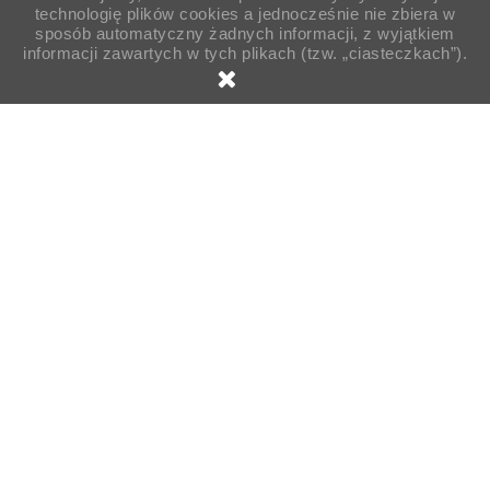
technologię plików cookies a jednocześnie nie zbiera w
sposób automatyczny żadnych informacji, z wyjątkiem
informacji zawartych w tych plikach (tzw. „ciasteczkach”).

Strona główna
Opakowania
Gastronomiczne
Sztućce
Mieszadełka drewniane 178mm 1000szt
Enjoy & Be Eco