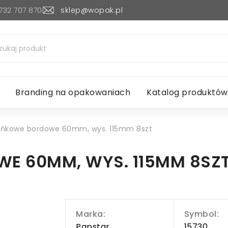
732 707 870
sklep@wopak.pl
Branding na opakowaniach
Katalog produktów
eńkowe bordowe 60mm, wys. 115mm 8szt
E 60MM, WYS. 115MM 8SZ
Marka:
Symbol:
Papstar
15730