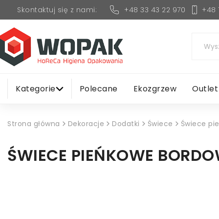
+48 33 43 22 970
+48 
Skontaktuj się z nami:
Kategorie
Polecane
Ekozgrzew
Outlet
Strona główna
Dekoracje
Dodatki
Świece
Świece pi
ŚWIECE PIEŃKOWE BORDOW