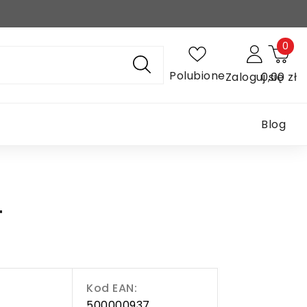
0
Polubione
Zaloguj się
0,00 zł
Blog
T
Kod EAN:
500000937