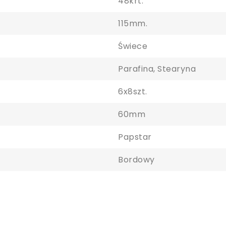
48krt.
115mm.
Świece
Parafina, Stearyna
6x8szt.
60mm
aloguj się
Papstar
y zapisać produkty na liście ulubionych, musisz się zalogować.
Bordowy
Anuluj
Zaloguj się