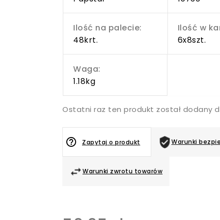
Ilość na palecie:
Ilość w ka
48krt.
6x8szt.
Waga:
1.18kg
Ostatni raz ten produkt został dodany d
help_outline
Warunki bezpi
Zapytaj o produkt
Warunki zwrotu towarów