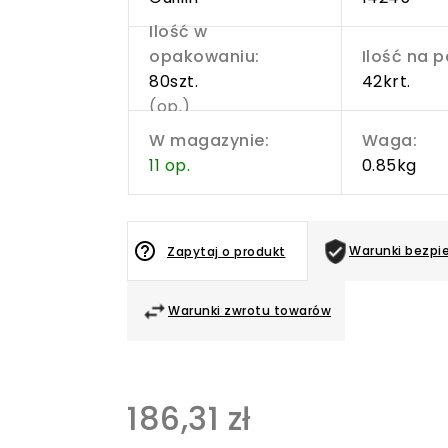
Ilość w
opakowaniu:
Ilość na p
80szt.
42krt.
(op.)
W magazynie:
Waga:
11 op.
0.85kg
help_outline
Warunki bezpi
Zapytaj o produkt
Warunki zwrotu towarów
186,31 zł