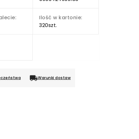
alecie:
Ilość w kartonie:
320szt.
eczeństwa
Warunki dostaw