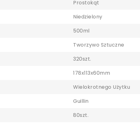
Prostokąt
Niedzielony
500ml
Tworzywo Sztuczne
aloguj się
320szt.
y zapisać produkty na liście ulubionych, musisz się zalogować.
178x113x60mm
Wielokrotnego Użytku
Guillin
Anuluj
Zaloguj się
80szt.