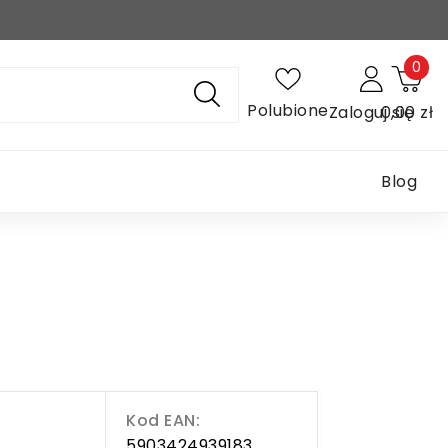
0
Polubione
Zaloguj się
0,00 zł
Blog
Kod EAN:
5903424939183