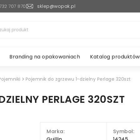
732 707 870
sklep@wopak.pl
Branding na opakowaniach
Katalog produktów
Pojemniki
Pojemnik do zgrzewu 1-dzielny Perlage 320szt
DZIELNY PERLAGE 320SZT
Marka:
Symbol:
Guillin
14245