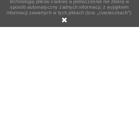
technologię plików cookies a jednocześnie nie zbiera w
sposób automatyczny żadnych informacji, z wyjątkiem
informacji zawartych w tych plikach (tzw. „ciasteczkach”).

Strona główna
Pojemniki
Pojemniki garmażeryjne
Pojemniki
Komplet przykrywka i czarny pojemnik
PET 750ml CR0750ND 70szt