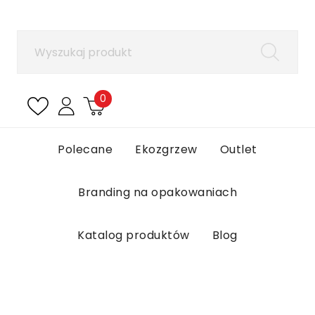
×
Zaloguj się
Aby zapisać produkty na liście ulubionych, musisz
się zalogować.
0
Anuluj
Zaloguj się
Polecane
Ekozgrzew
Outlet
Branding na opakowaniach
Katalog produktów
Blog