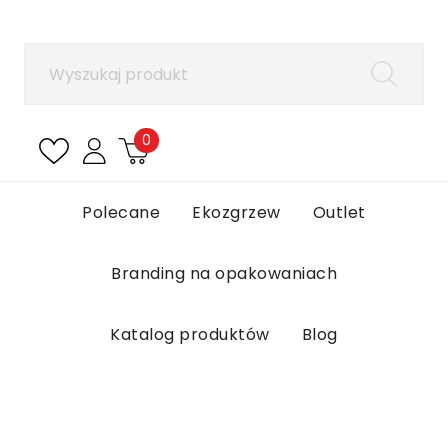
×
Zaloguj się
Aby zapisać produkty na liście ulubionych, musisz
się zalogować.
0
Anuluj
Zaloguj się
Polecane
Ekozgrzew
Outlet
Branding na opakowaniach
Katalog produktów
Blog