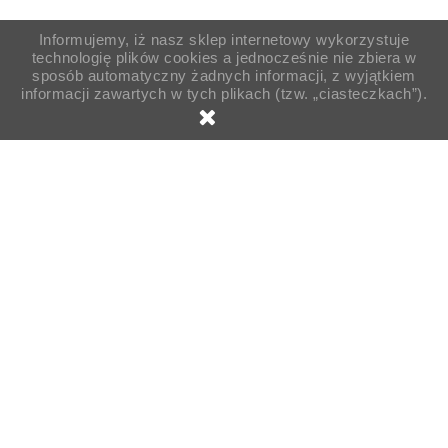
Informujemy, iż nasz sklep internetowy wykorzystuje
technologię plików cookies a jednocześnie nie zbiera w
sposób automatyczny żadnych informacji, z wyjątkiem
informacji zawartych w tych plikach (tzw. „ciasteczkach”).

Strona główna
Pojemniki
Pojemniki cukiernicze
Plastikowe
Pojemnik zamykany transparentny na