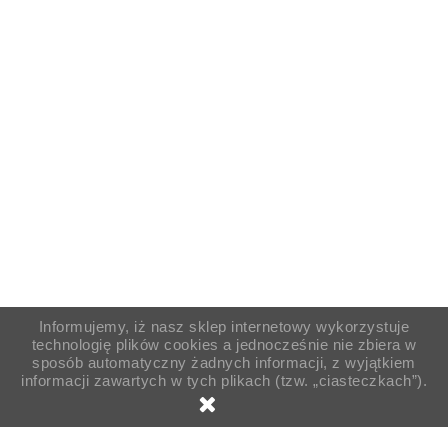
Informujemy, iż nasz sklep internetowy wykorzystuje
technologię plików cookies a jednocześnie nie zbiera w
sposób automatyczny żadnych informacji, z wyjątkiem
informacji zawartych w tych plikach (tzw. „ciasteczkach”).