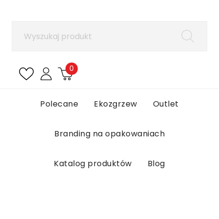
×
Zaloguj się
Aby zapisać produkty na liście ulubionych, musisz
się zalogować.
0
Anuluj
Zaloguj się
Polecane
Ekozgrzew
Outlet
Branding na opakowaniach
Katalog produktów
Blog