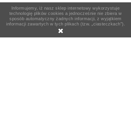
Informujemy, iż nasz sklep internetowy wykorzystuje
technologię plików cookies a jednocześnie nie zbiera w
sposób automatyczny żadnych informacji, z wyjątkiem
informacji zawartych w tych plikach (tzw. „ciasteczkach”).

Strona główna
Opakowania
Gastronomiczne
Opakowania otwarte
Rożek na frytki z miejscem na