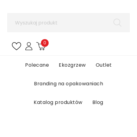
×
Zaloguj się
Aby zapisać produkty na liście ulubionych, musisz
się zalogować.
0
Anuluj
Zaloguj się
Polecane
Ekozgrzew
Outlet
Branding na opakowaniach
Katalog produktów
Blog