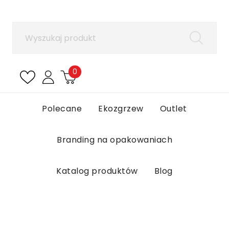
×
Zaloguj się
Aby zapisać produkty na liście ulubionych, musisz
się zalogować.
0
Anuluj
Zaloguj się
Polecane
Ekozgrzew
Outlet
Branding na opakowaniach
Katalog produktów
Blog