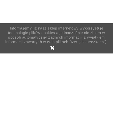
Informujemy, iż nasz sklep internetowy wykorzystuje
technologię plików cookies a jednocześnie nie zbiera w
sposób automatyczny żadnych informacji, z wyjątkiem
informacji zawartych w tych plikach (tzw. „ciasteczkach”).
