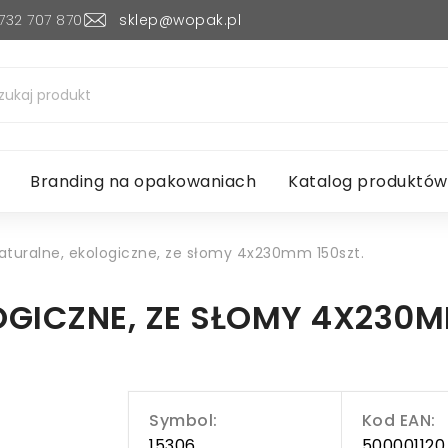
732 707 870
sklep@wopak.pl
Branding na opakowaniach
Katalog produktów
aturalne, ekologiczne, ze słomy 4x230mm 150szt.
OGICZNE, ZE SŁOMY 4X230M
Symbol:
Kod EAN:
15306
500001120