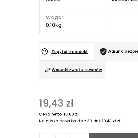
Waga:
0.10kg
help_outline
Warunki bezpi
Zapytaj o produkt
Warunki zwrotu towarów
19,43 zł
Cena netto: 15.80 zł
Najniższa cena brutto z 30 dni: 19,43 zł zł