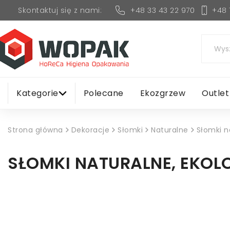
+48 33 43 22 970
+48 
Skontaktuj się z nami:
Kategorie
Polecane
Ekozgrzew
Outlet
Strona główna
Dekoracje
Słomki
Naturalne
Słomki n
SŁOMKI NATURALNE, EKOL