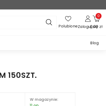
0
Polubione
Zaloguj się
0,00 zł
Blog
M 150SZT.
W magazynie:
11 op.