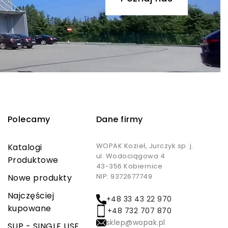
Polecamy
Dane firmy
WOPAK Kozieł, Jurczyk sp. j.
Katalogi
ul. Wodociągowa 4
Produktowe
43-356 Kobiernice
NIP: 9372677749
Nowe produkty
Najczęściej
+48 33 43 22 970
kupowane
+48 732 707 870
sklep@wopak.pl
SUP - SINGLE USE