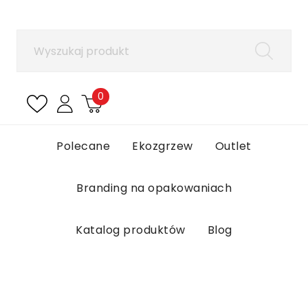
×
Zaloguj się
Aby zapisać produkty na liście ulubionych, musisz
się zalogować.
0
Anuluj
Zaloguj się
Polecane
Ekozgrzew
Outlet
Branding na opakowaniach
Katalog produktów
Blog