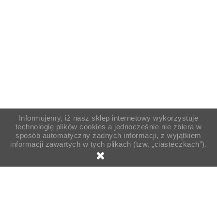
Informujemy, iż nasz sklep internetowy wykorzystuje
technologię plików cookies a jednocześnie nie zbiera w
sposób automatyczny żadnych informacji, z wyjątkiem
informacji zawartych w tych plikach (tzw. „ciasteczkach”).