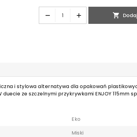

Dodaj
iczna i stylowa alternatywa dla opakowań plastikowy
W duecie ze szczelnymi przykrywkami ENJOY 115mm sp
Eko
Miski