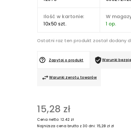
Ilość w kartonie:
W magazy
10x50 szt.
1 op.
Ostatni raz ten produkt został dodany 
help_outline
Warunki bezpi
Zapytaj o produkt
Warunki zwrotu towarów
15,28 zł
Cena netto: 12.42 zł
Najniższa cena brutto z 30 dni: 15,28 zł zł