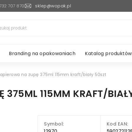
732 707 870
sklep@wopak.pl
Branding na opakowaniach
Katalog produktów
papierowa na zupę 375ml 115mm kraft/biały 50szt
Ę 375ML 115MM KRAFT/BIAŁ
Symbol:
Kod EAN:
12970
590272112