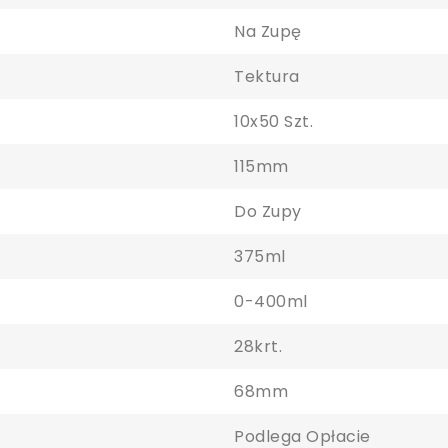
Na Zupę
Tektura
10x50 Szt.
115mm
Do Zupy
375ml
0-400ml
28krt.
68mm
aloguj się
Podlega Opłacie