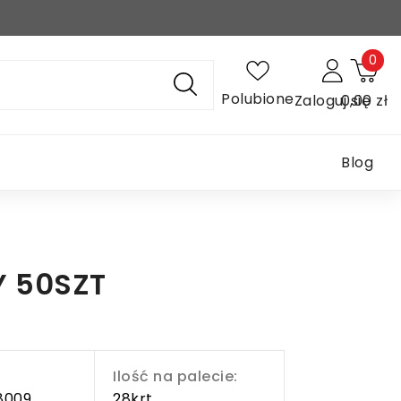
0
Polubione
Zaloguj się
0,00 zł
Blog
Y 50SZT
Ilość na palecie:
8009
28krt.