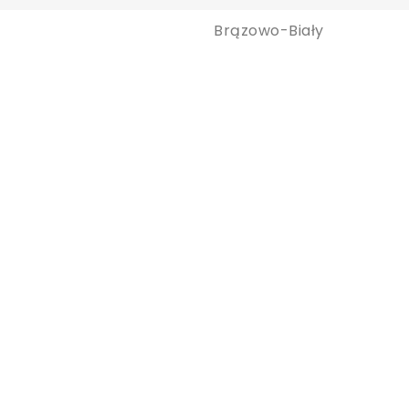
y zapisać produkty na liście ulubionych, musisz się zalogować.
Brązowo-Biały
Anuluj
Zaloguj się