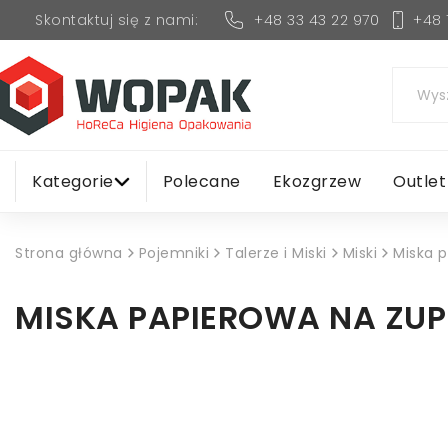
+48 33 43 22 970
+48 
Skontaktuj się z nami:
Kategorie
Polecane
Ekozgrzew
Outlet
Strona główna
Pojemniki
Talerze i Miski
Miski
Miska 
MISKA PAPIEROWA NA ZUP