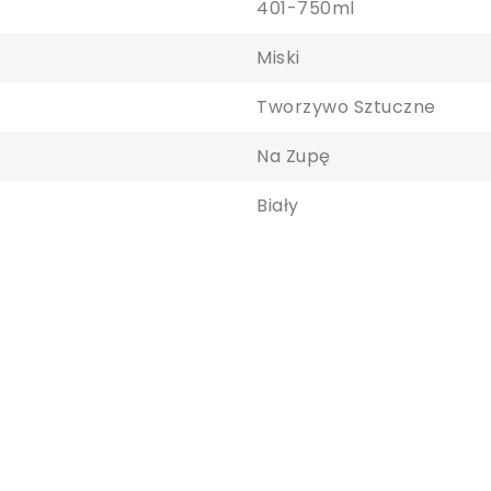
401-750ml
Miski
Tworzywo Sztuczne
Na Zupę
Biały
aloguj się
y zapisać produkty na liście ulubionych, musisz się zalogować.
Anuluj
Zaloguj się