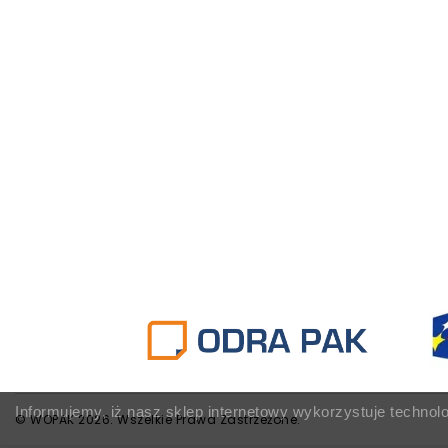
Informujemy, iż nasz sklep internetowy wykorzystuje technol
© WOPAK 2026. Wszelkie Prawa Zastrzeżone.