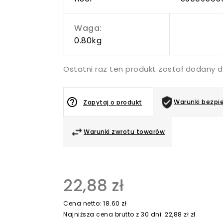
Waga:
0.80kg
Ostatni raz ten produkt został dodany d
help_outline
Warunki bezpi
Zapytaj o produkt
Warunki zwrotu towarów
22,88 zł
Cena netto: 18.60 zł
Najniższa cena brutto z 30 dni: 22,88 zł zł