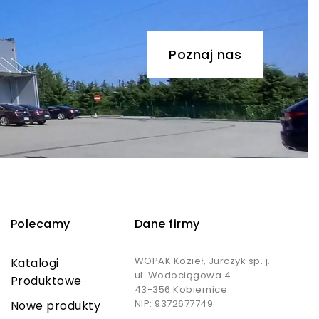
Poznaj nas
Polecamy
Dane firmy
WOPAK Kozieł, Jurczyk sp. j.
Katalogi
ul. Wodociągowa 4
Produktowe
43-356 Kobiernice
NIP: 9372677749
Nowe produkty