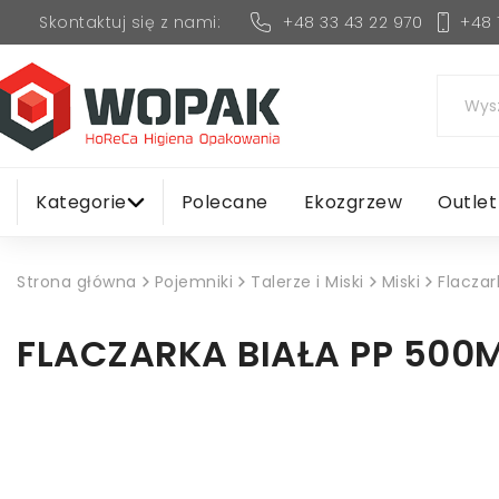
+48 33 43 22 970
+48 
Skontaktuj się z nami:
Kategorie
Polecane
Ekozgrzew
Outlet
Strona główna
Pojemniki
Talerze i Miski
Miski
Flaczar
FLACZARKA BIAŁA PP 500M