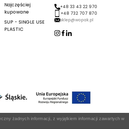
Najczęściej
+48 33 43 22 970
kupowane
+48 732 707 870
sklep@wopak.pl
SUP - SINGLE USE
PLASTIC
yczny żadnych informacji, z wyjątkiem informacji zawartych w