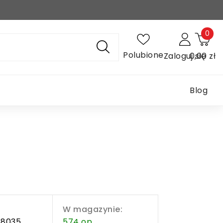
0
Polubione
Zaloguj się
0,00 zł
Blog
W magazynie:
18035
574 op.