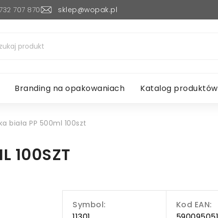
732 707 870
sklep@wopak.pl
Branding na opakowaniach
Katalog produktów
ka biała PP 500ml 100szt
L 100SZT
Symbol:
Kod EAN:
11301
59009505