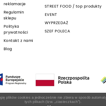
reklamacje
STREET FOOD / top produkty
Regulamin
EVENT
sklepu
WYPRZEDAŻ
Polityka
SZEF POLECA
prywatności
Kontakt z nami
Blog
ogię plików cookies a jednocześnie nie zbiera w sposób automat
tych plikach (tzw. „ciasteczkach”).