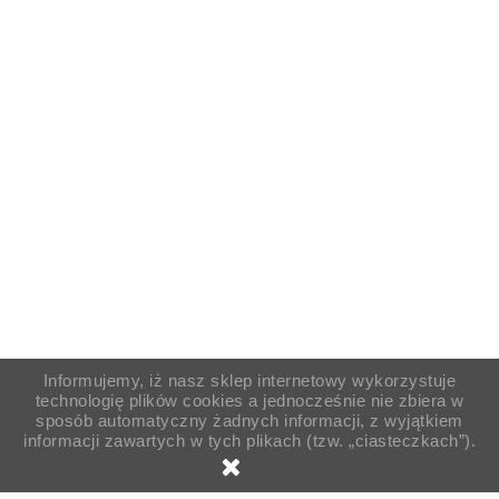
Informujemy, iż nasz sklep internetowy wykorzystuje
technologię plików cookies a jednocześnie nie zbiera w
sposób automatyczny żadnych informacji, z wyjątkiem
informacji zawartych w tych plikach (tzw. „ciasteczkach”).