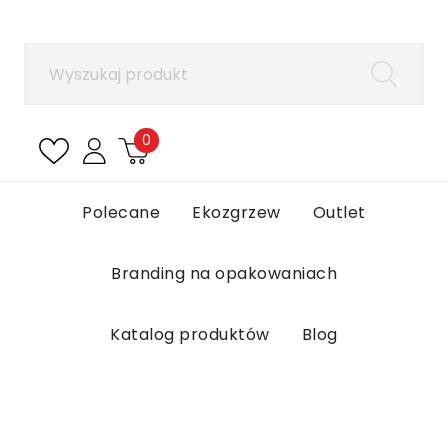
×
Zaloguj się
Aby zapisać produkty na liście ulubionych, musisz
się zalogować.
0
Anuluj
Zaloguj się
Polecane
Ekozgrzew
Outlet
Branding na opakowaniach
Katalog produktów
Blog