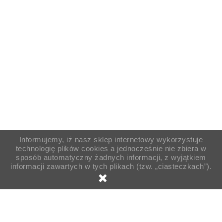
Informujemy, iż nasz sklep internetowy wykorzystuje
technologię plików cookies a jednocześnie nie zbiera w
sposób automatyczny żadnych informacji, z wyjątkiem
informacji zawartych w tych plikach (tzw. „ciasteczkach”).