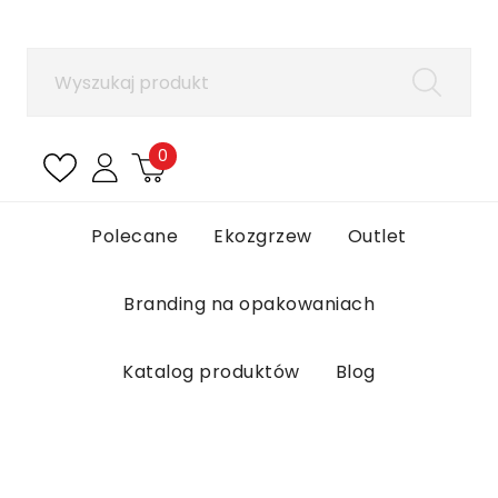
×
Zaloguj się
Aby zapisać produkty na liście ulubionych, musisz
się zalogować.
0
Anuluj
Zaloguj się
Polecane
Ekozgrzew
Outlet
Branding na opakowaniach
Katalog produktów
Blog