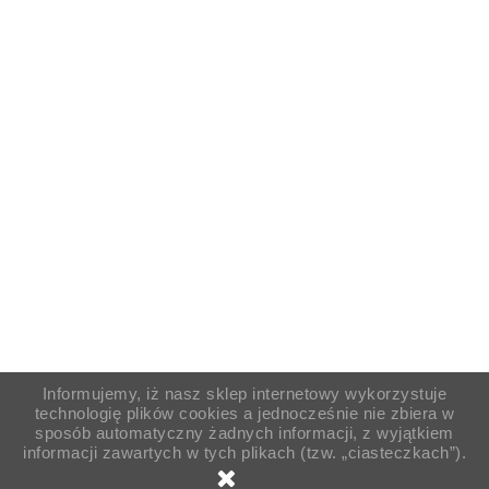
Informujemy, iż nasz sklep internetowy wykorzystuje
technologię plików cookies a jednocześnie nie zbiera w
sposób automatyczny żadnych informacji, z wyjątkiem
informacji zawartych w tych plikach (tzw. „ciasteczkach”).