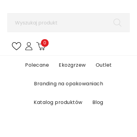
×
Zaloguj się
Aby zapisać produkty na liście ulubionych, musisz
się zalogować.
0
Anuluj
Zaloguj się
Polecane
Ekozgrzew
Outlet
Branding na opakowaniach
Katalog produktów
Blog