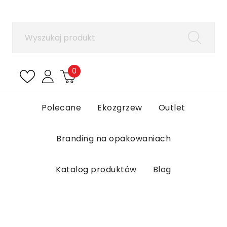
×
Zaloguj się
Aby zapisać produkty na liście ulubionych, musisz
się zalogować.
0
Anuluj
Zaloguj się
Polecane
Ekozgrzew
Outlet
Branding na opakowaniach
Katalog produktów
Blog