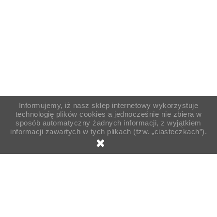
Informujemy, iż nasz sklep internetowy wykorzystuje
technologię plików cookies a jednocześnie nie zbiera w
sposób automatyczny żadnych informacji, z wyjątkiem
informacji zawartych w tych plikach (tzw. „ciasteczkach”).