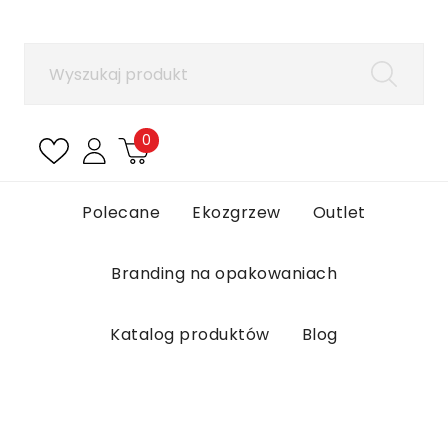
×
Zaloguj się
Aby zapisać produkty na liście ulubionych, musisz
się zalogować.
0
Anuluj
Zaloguj się
Polecane
Ekozgrzew
Outlet
Branding na opakowaniach
Katalog produktów
Blog