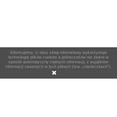
Informujemy, iż nasz sklep internetowy wykorzystuje
technologię plików cookies a jednocześnie nie zbiera w
sposób automatyczny żadnych informacji, z wyjątkiem
informacji zawartych w tych plikach (tzw. „ciasteczkach”).