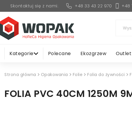
+48 33 43 22 970
+48 
Skontaktuj się z nami:
Kategorie
Polecane
Ekozgrzew
Outlet
Strona główna
Opakowania
Folie
Folia do żywności
F
FOLIA PVC 40CM 1250M 9