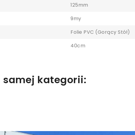
125mm
9my
aloguj się
Folie PVC (gorący Stół)
y zapisać produkty na liście ulubionych, musisz się zalogować.
40cm
Anuluj
Zaloguj się
 samej kategorii: