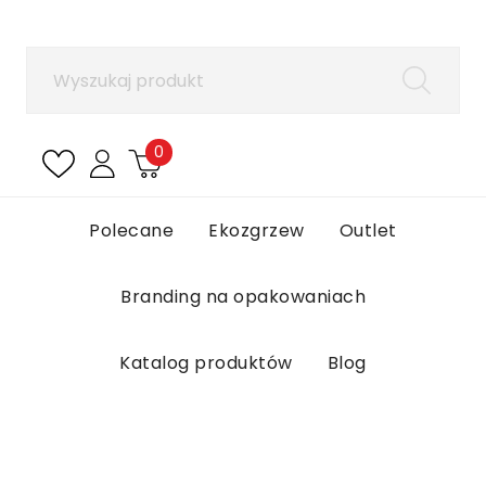
×
Zaloguj się
Aby zapisać produkty na liście ulubionych, musisz
się zalogować.
0
Anuluj
Zaloguj się
Polecane
Ekozgrzew
Outlet
Branding na opakowaniach
Katalog produktów
Blog