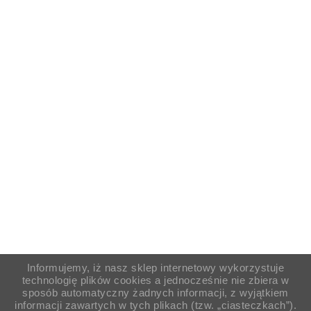
Informujemy, iż nasz sklep internetowy wykorzystuje
technologię plików cookies a jednocześnie nie zbiera w
sposób automatyczny żadnych informacji, z wyjątkiem
informacji zawartych w tych plikach (tzw. „ciasteczkach”).