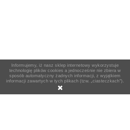
Informujemy, iż nasz sklep internetowy wykorzystuje
technologię plików cookies a jednocześnie nie zbiera w
sposób automatyczny żadnych informacji, z wyjątkiem
informacji zawartych w tych plikach (tzw. „ciasteczkach”).