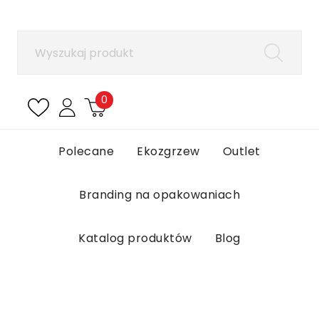
×
Zaloguj się
Aby zapisać produkty na liście ulubionych, musisz
się zalogować.
0
Anuluj
Zaloguj się
Polecane
Ekozgrzew
Outlet
Branding na opakowaniach
Katalog produktów
Blog