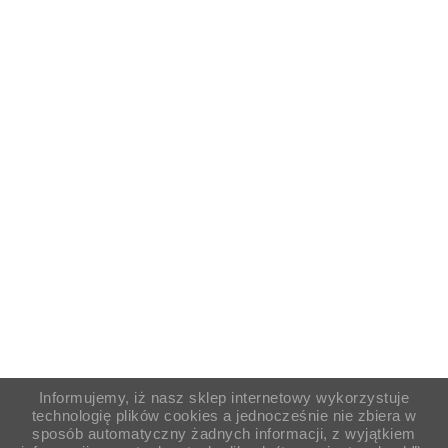
Informujemy, iż nasz sklep internetowy wykorzystuje
technologię plików cookies a jednocześnie nie zbiera w
sposób automatyczny żadnych informacji, z wyjątkiem