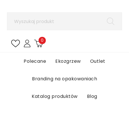
×
Zaloguj się
Aby zapisać produkty na liście ulubionych, musisz
się zalogować.
0
Anuluj
Zaloguj się
Polecane
Ekozgrzew
Outlet
Branding na opakowaniach
Katalog produktów
Blog