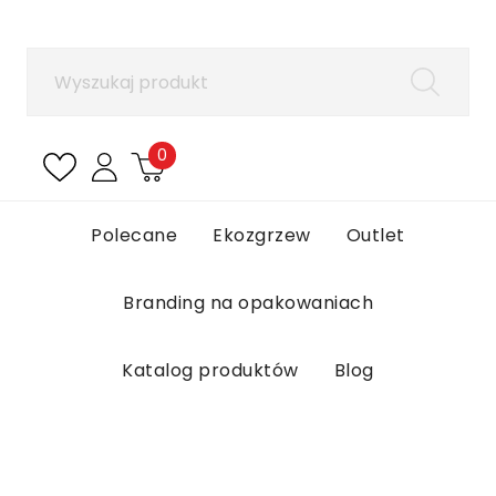
×
Zaloguj się
Aby zapisać produkty na liście ulubionych, musisz
się zalogować.
0
Anuluj
Zaloguj się
Polecane
Ekozgrzew
Outlet
Branding na opakowaniach
Katalog produktów
Blog