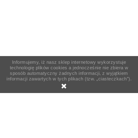
Informujemy, iż nasz sklep internetowy wykorzystuje
technologię plików cookies a jednocześnie nie zbiera w
sposób automatyczny żadnych informacji, z wyjątkiem
informacji zawartych w tych plikach (tzw. „ciasteczkach”).