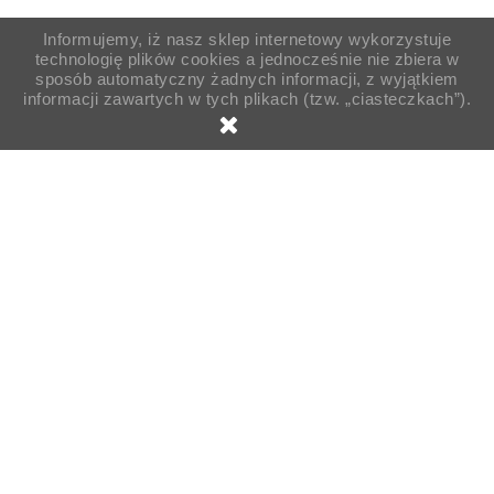
Informujemy, iż nasz sklep internetowy wykorzystuje
technologię plików cookies a jednocześnie nie zbiera w
sposób automatyczny żadnych informacji, z wyjątkiem
informacji zawartych w tych plikach (tzw. „ciasteczkach”).

Strona główna
Sprzątanie
Środki czystości
Chemia gospodarcza
Woda demineralizowana