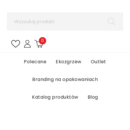
×
Zaloguj się
Aby zapisać produkty na liście ulubionych, musisz
się zalogować.
0
Anuluj
Zaloguj się
Polecane
Ekozgrzew
Outlet
Branding na opakowaniach
Katalog produktów
Blog