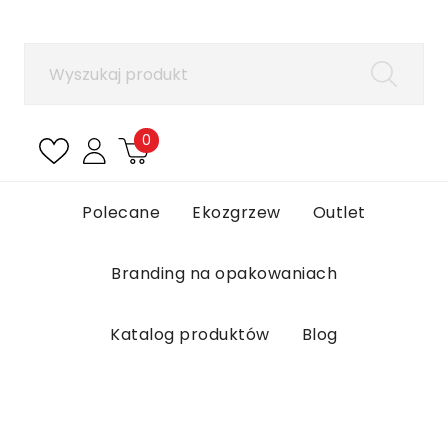
×
Zaloguj się
Aby zapisać produkty na liście ulubionych, musisz
się zalogować.
0
Anuluj
Zaloguj się
Polecane
Ekozgrzew
Outlet
Branding na opakowaniach
Katalog produktów
Blog