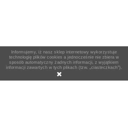
Informujemy, iż nasz sklep internetowy wykorzystuje
technologię plików cookies a jednocześnie nie zbiera w
sposób automatyczny żadnych informacji, z wyjątkiem
informacji zawartych w tych plikach (tzw. „ciasteczkach”).