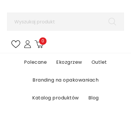
×
Zaloguj się
Aby zapisać produkty na liście ulubionych, musisz
się zalogować.
0
Anuluj
Zaloguj się
Polecane
Ekozgrzew
Outlet
Branding na opakowaniach
Katalog produktów
Blog