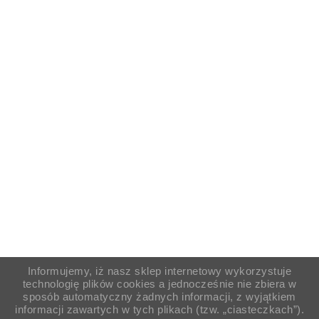
Informujemy, iż nasz sklep internetowy wykorzystuje
technologię plików cookies a jednocześnie nie zbiera w
sposób automatyczny żadnych informacji, z wyjątkiem
informacji zawartych w tych plikach (tzw. „ciasteczkach”).