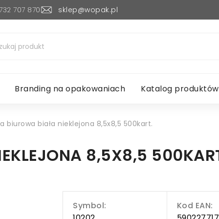
732 707 870
sklep@wopak.pl
Branding na opakowaniach
Katalog produktów
a biurowa biała nieklejona 8,5x8,5 500kart.
EKLEJONA 8,5X8,5 500KAR
Symbol:
Kod EAN:
10202
59022771