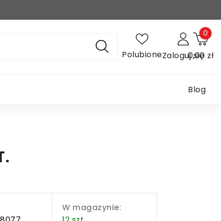
0
Polubione
Zaloguj się
0,00 zł
Blog
T.
W magazynie:
78077
12 szt.