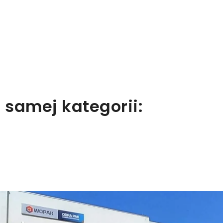
aloguj się
y zapisać produkty na liście ulubionych, musisz się zalogować.
Anuluj
Zaloguj się
 samej kategorii: