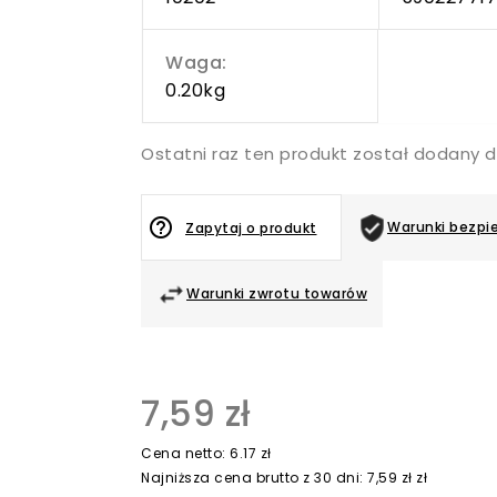
Waga:
0.20kg
Ostatni raz ten produkt został dodany d
help_outline
Warunki bezpi
Zapytaj o produkt
Warunki zwrotu towarów
7,59 zł
Cena netto: 6.17 zł
Najniższa cena brutto z 30 dni: 7,59 zł zł