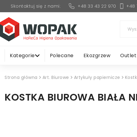
+48 33 43 22 970
+48 
Skontaktuj się z nami:
Kategorie
Polecane
Ekozgrzew
Outlet
Strona główna
Art. Biurowe
Artykuły papiernicze
Kostk
KOSTKA BIUROWA BIAŁA NI