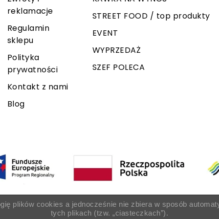
reklamacje
STREET FOOD / top produkty
Regulamin
EVENT
sklepu
WYPRZEDAŻ
Polityka
SZEF POLECA
prywatności
Kontakt z nami
Blog
ogię plików cookies a jednocześnie nie zbiera w sposób automat
tych plikach (tzw. „ciasteczkach”).