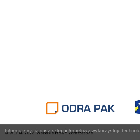
Informujemy, iż nasz sklep internetowy wykorzystuje technol
© WOPAK 2026. Wszelkie Prawa Zastrzeżone.