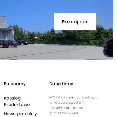
Poznaj nas
Polecamy
Dane firmy
WOPAK Kozieł, Jurczyk sp. j.
Katalogi
ul. Wodociągowa 4
Produktowe
43-356 Kobiernice
NIP: 9372677749
Nowe produkty