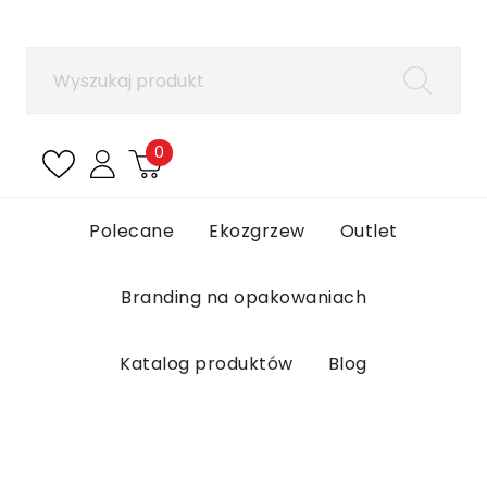
×
Zaloguj się
Aby zapisać produkty na liście ulubionych, musisz
się zalogować.
0
Anuluj
Zaloguj się
Polecane
Ekozgrzew
Outlet
Branding na opakowaniach
Katalog produktów
Blog