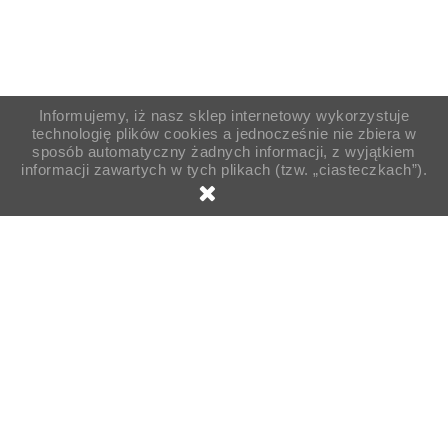
Informujemy, iż nasz sklep internetowy wykorzystuje
technologię plików cookies a jednocześnie nie zbiera w
sposób automatyczny żadnych informacji, z wyjątkiem
informacji zawartych w tych plikach (tzw. „ciasteczkach”).
