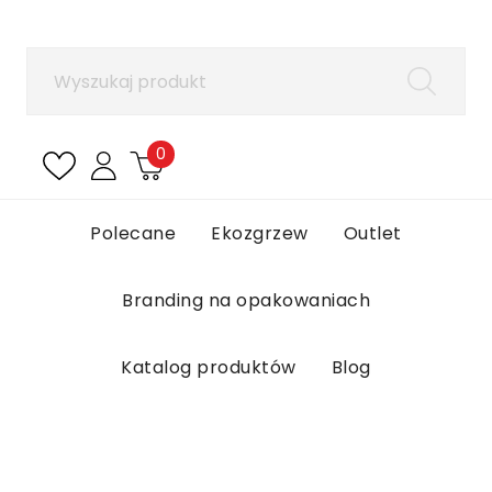
×
Zaloguj się
Aby zapisać produkty na liście ulubionych, musisz
się zalogować.
0
Anuluj
Zaloguj się
Polecane
Ekozgrzew
Outlet
Branding na opakowaniach
Katalog produktów
Blog