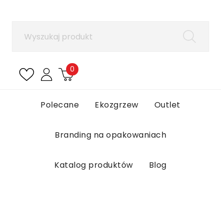
×
Zaloguj się
Aby zapisać produkty na liście ulubionych, musisz się
zalogować.
0
Anuluj
Zaloguj się
Polecane
Ekozgrzew
Outlet
Branding na opakowaniach
Katalog produktów
Blog