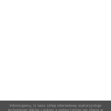
Informujemy, iż nasz sklep internetowy wykorzystuje
technologię plików cookies a jednocześnie nie zbiera w