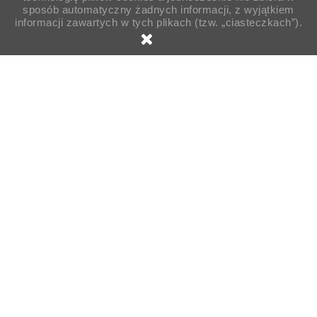
sposób automatyczny żadnych informacji, z wyjątkiem
informacji zawartych w tych plikach (tzw. „ciasteczkach”).

Strona główna
CATERING / top produkty
CATERING /
Znaleziono produktów: 